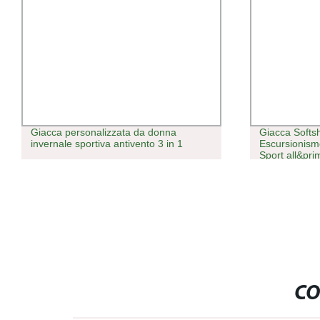
Giacca personalizzata da donna
Giacca Softsh
invernale sportiva antivento 3 in 1
Escursionismo
Sport all&pri
per Campegg
Antivento
CO