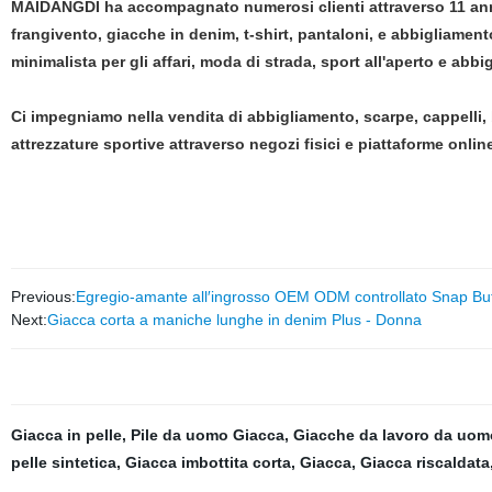
MAIDANGDI ha accompagnato numerosi clienti attraverso 11 anni d
frangivento, giacche in denim, t-shirt, pantaloni, e abbigliamento 
minimalista per gli affari, moda di strada, sport all'aperto e abb
Ci impegniamo nella vendita di abbigliamento, scarpe, cappelli, 
attrezzature sportive attraverso negozi fisici e piattaforme onl
Previous:
Egregio-amante all′ingrosso OEM ODM controllato Snap Bu
Next:
Giacca corta a maniche lunghe in denim Plus - Donna
Giacca in pelle
,
Pile da uomo Giacca
,
Giacche da lavoro da uom
pelle sintetica
,
Giacca imbottita corta
,
Giacca
,
Giacca riscaldata