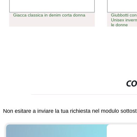
Giubbotti con cappuccio a colori vuoti
Giacca im
Unisex invernali Parkas PARA Muj Per
taglie fort
le donne
- Giacca i
genuina
CO
Non esitare a inviare la tua richiesta nel modulo sotto