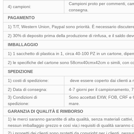
Campioni proto per commenti, cam
4) campioni:
consegna.
PAGAMENTO
1) T/T, Western Union, Paypal sono priorità. È necessario discutere
2) 30% di deposito prima della produzione di rinfusa, e il saldo de
IMBALLAGGIO
1) 1 sacchetto di plastica in 1, circa 40-100 PZ in un cartone, dipen
2) le specifiche del cartone sono 58cmx40cmx42cm o simili, con co
SPEDIZIONE
1) costi di spedizione:
deve essere coperto dai clienti a 
2) Data di consegna:
4-7 giorni per il campionamento, 7-
3) Condizioni di
Sono accettati EXW, FOB, CRF e CIF
spedizione:
mare.
GARANZIA DI QUALITÀ E RIMBORSO
1) le merci saranno garantite di alta qualità, senza materiali cattivi
nessun imballaggio grezzo e così via;i requisiti di qualità saranno c
2) i progetti dei clienti sono protetti da copyright per i clienti, nes