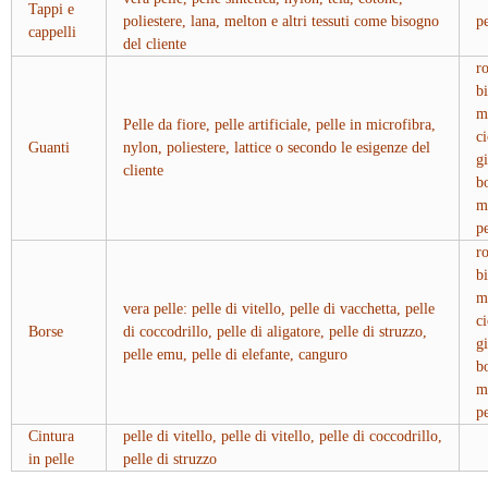
Tappi e
poliestere, lana, melton e altri tessuti come bisogno
p
cappelli
del cliente
ro
b
m
Pelle da fiore, pelle artificiale, pelle in microfibra,
ci
Guanti
nylon, poliestere, lattice o secondo le esigenze del
gi
cliente
b
m
p
ro
b
m
vera pelle: pelle di vitello, pelle di vacchetta, pelle
ci
Borse
di coccodrillo, pelle di aligatore, pelle di struzzo,
gi
pelle emu, pelle di elefante, canguro
b
m
p
Cintura
pelle di vitello, pelle di vitello, pelle di coccodrillo,
in pelle
pelle di struzzo