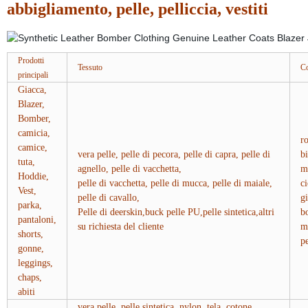
abbigliamento, pelle, pelliccia, vestiti
Prodotti
Tessuto
Co
principali
Giacca,
Blazer,
Bomber,
camicia,
ro
camice,
vera pelle, pelle di pecora, pelle di capra, pelle di
b
tuta,
agnello, pelle di vacchetta,
m
Hoddie,
pelle di vacchetta, pelle di mucca, pelle di maiale,
ci
Vest,
pelle di cavallo,
gi
parka,
Pelle di deerskin,buck pelle PU,pelle sintetica,altri
b
pantaloni,
su richiesta del cliente
m
shorts,
p
gonne,
leggings,
chaps,
abiti
vera pelle, pelle sintetica, nylon, tela, cotone,