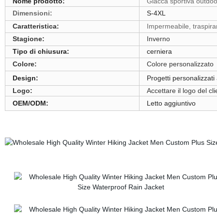
Nome prodotto:
Giacca sportiva outdo
Dimensioni:
S-4XL
Caratteristica:
Impermeabile, traspiran
Stagione:
Inverno
Tipo di chiusura:
cerniera
Colore:
Colore personalizzato
Design:
Progetti personalizzati 
Logo:
Accettare il logo del c
OEM/ODM:
Letto aggiuntivo