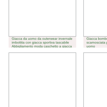
Giacca da uomo da outerwear invernale
Giacca bomber
imbottita con giacca sportiva tascabile
scamosciata 
Abbigliamento moda caschetto a giacca
uomo
bomber Windbreaker (J580)