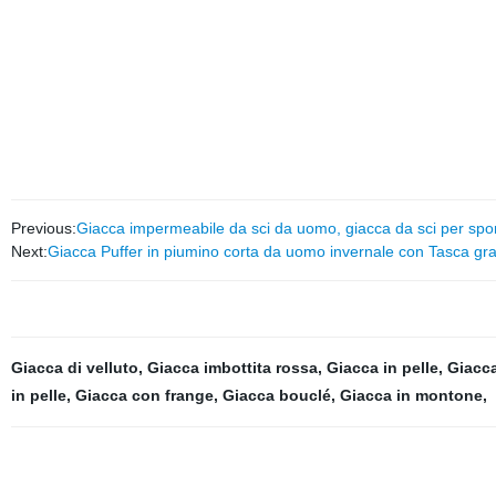
Previous:
Giacca impermeabile da sci da uomo, giacca da sci per sport
Next:
Giacca Puffer in piumino corta da uomo invernale con Tasca gr
Giacca di velluto
,
Giacca imbottita rossa
,
Giacca in pelle
,
Giacc
in pelle
,
Giacca con frange
,
Giacca bouclé
,
Giacca in montone
,