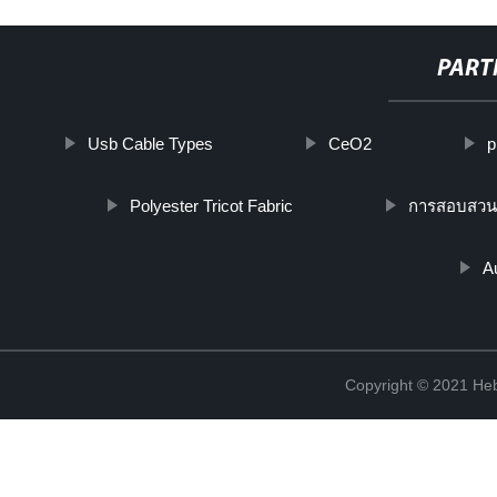
PART
Usb Cable Types
CeO2
p
Polyester Tricot Fabric
การสอบสวนท
A
Copyright © 2021 Heb