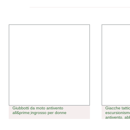
Giubbotti da moto antivento
Giacche tatti
all&prime;ingrosso per donne
escursionismo
antivento, ab
caccia, giacca