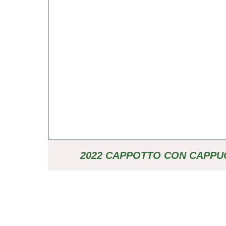
2022 CAPPOTTO CON CAPPU
BORSONE, CAMICE IMBOTTITO, 
CON LOGO OEM GIACCA PIUMIN