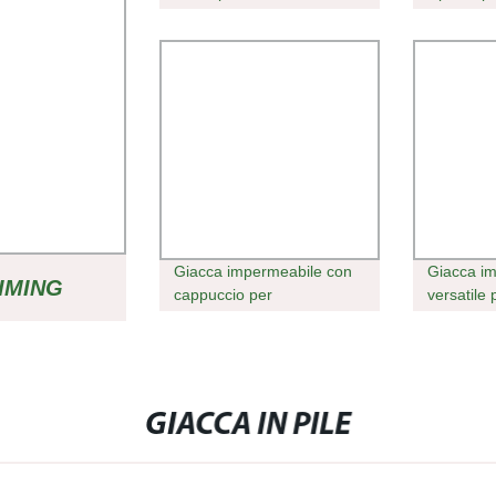
traspirante giacca da
personaliz
esterno da uomo Giacca
lavoro cal
imbottita con cappuccio
invernali
giacca in
due lati
Giacca impermeabile con
Giacca i
IMING
cappuccio per
versatile 
Windbreaker funzionale da
pronta al
uomo con cappuccio e
escursion
 SPORTIVA
100% poliestere Shell
all&prime
UNGATO E
GIACCA IN PILE