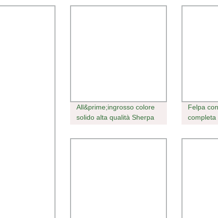
All&prime;ingrosso colore
Felpa con
solido alta qualità Sherpa
completa
Polar Jacket zip
tessuto m
personalizzato Camice
logo pers
invernale in tessuto felpato
per escur
da donna