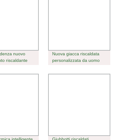
ndenza nuovo
Nuova giacca riscaldata
nto riscaldante
personalizzata da uomo
 con cappuccio
per l&prime;inverno
ldato
mica intelligente
Giubbotti riscaldati