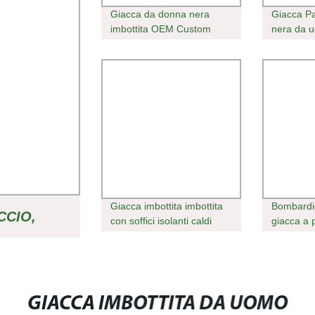
Giacca da donna nera
Giacca Pa
imbottita OEM Custom
nera da u
Design
Cappa in
Giacche a
personali
Giacca imbottita imbottita
Bombardi
CCIO,
con soffici isolanti caldi
giacca a 
invernali con logo
imbottita
personalizzato da uomo
OVERSIZE
Nero
O SHINY
GIACCA IMBOTTITA DA UOMO