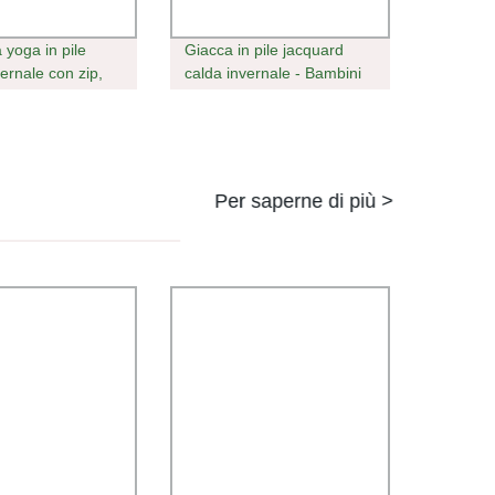
 yoga in pile
Giacca in pile jacquard
vernale con zip,
calda invernale - Bambini
ortiva casual
con zip
bigliamento attivo
e
Per saperne di più >