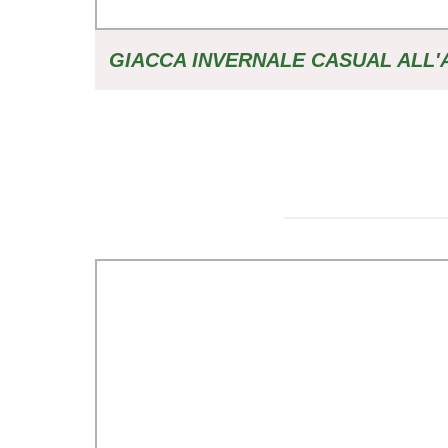
GIACCA INVERNALE CASUAL ALL′
PELLE SCAMOSCIATA CON FODERA
CALDO COLORE SOLID