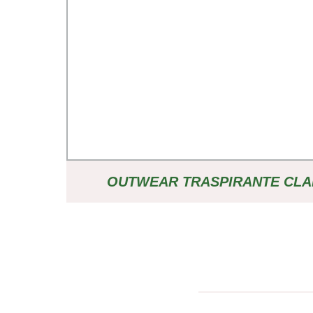
OUTWEAR TRASPIRANTE CLA
IMPERMEABILE DA UOMO GIACCA
ALL′APERTO CON TESSUTO ALL
MORBIDO