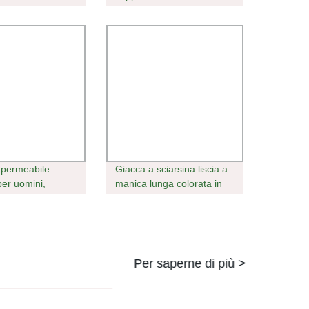
zata, abiti da
di, pullover
 uomo e donna,
 lana addensata a
mpermeabile
Giacca a sciarsina liscia a
per uomini,
manica lunga colorata in
l&prime;uso, per
bianco all&prime;ingrosso
i e sport
Per gli uomini
;aperto
Per saperne di più >