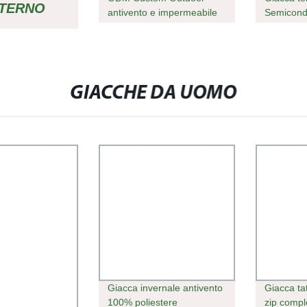
STERNO
antivento e impermeabile
Semicond
batteria riscaldata pesca di
per ester
caccia Giacca
fredda, re
CALDATO
A DA UOMO
GIACCHE DA UOMO
A USB
Giacca invernale antivento
Giacca tat
100% poliestere
zip compl