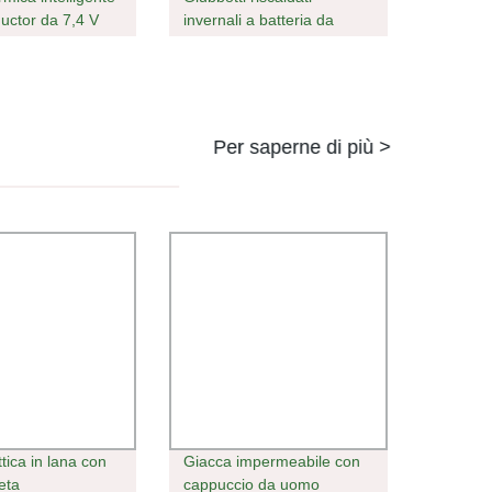
uctor da 7,4 V
invernali a batteria da
ni estremamente
uomo dal design più
sistente al vento
recente
Per saperne di più >
tica in lana con
Giacca impermeabile con
eta
cappuccio da uomo