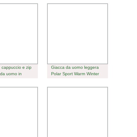
 cappuccio e zip
Giacca da uomo leggera
 da uomo in
Polar Sport Warm Winter
icro-polare con
Coat Cheap Style Fleece
onalizzato Giacca
Giacca
sioni