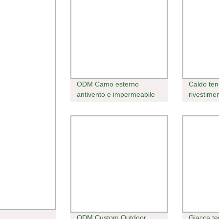
ODM Camo esterno
Caldo te
antivento e impermeabile
rivestime
batteria riscaldata pesca di
elettrico
caccia Giacca Parka 3 in 1
USB risca
ODM Custom Outdoor
Giacca ter