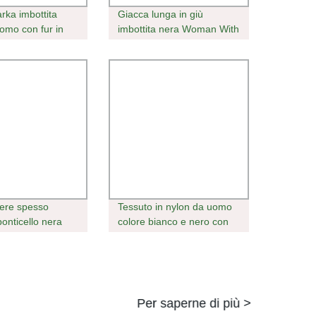
rka imbottita
Giacca lunga in giù
omo con fur in
imbottita nera Woman With
 vendita da uomo
per l&prime;inverno
ntivento
zzate
ere spesso
Tessuto in nylon da uomo
ponticello nera
colore bianco e nero con
 per donna
ricamatrice imbottita
Giacca invernale moto
Per saperne di più >