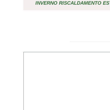
INVERNO RISCALDAMENTO E
CAMICIA ISOLATA INVERNO RIS
BATTERIA ELETTRICA 5 V. GIACC
CON CAPPUCCIO RISCALDAT
RISCALDAMENTO USB