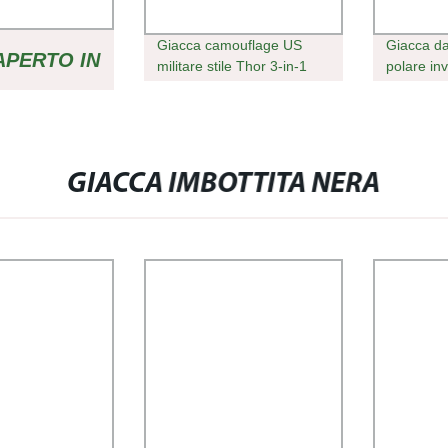
Giacca camouflage US
Giacca da
APERTO IN
militare stile Thor 3-in-1
polare in
giacca tattica Windbreaker
giacca sp
Tuta addensata per giacca
calda, ab
 IN PILE
in pile Winter Columbia
per donn
uomo
O
GIACCA IMBOTTITA NERA