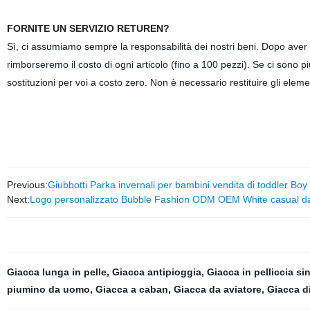
FORNITE UN SERVIZIO RETUREN?
Sì, ci assumiamo sempre la responsabilità dei nostri beni. Dopo aver ric
rimborseremo il costo di ogni articolo (fino a 100 pezzi). Se ci sono p
sostituzioni per voi a costo zero. Non è necessario restituire gli eleme
Previous:
Giubbotti Parka invernali per bambini vendita di toddler Boy
Next:
Logo personalizzato Bubble Fashion ODM OEM White casual da 
Giacca lunga in pelle
,
Giacca antipioggia
,
Giacca in pelliccia sin
piumino da uomo
,
Giacca a caban
,
Giacca da aviatore
,
Giacca di