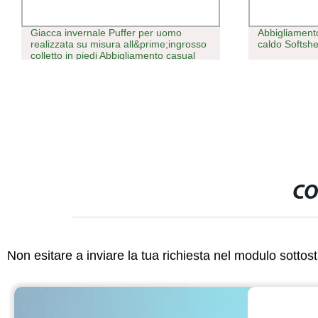
Giacca invernale Puffer per uomo
Abbigliament
realizzata su misura all&prime;ingrosso
caldo Softshe
colletto in piedi Abbigliamento casual
giacca da uomo con borsone imbottito
in camici di alta qualità
CO
Non esitare a inviare la tua richiesta nel modulo sotto