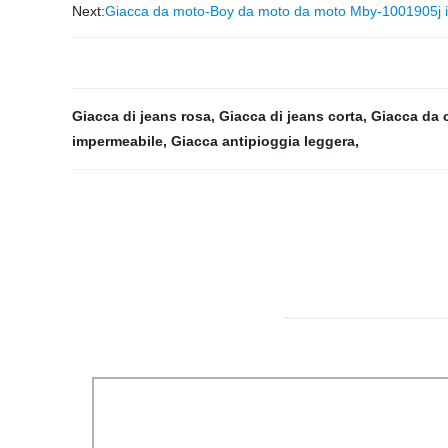
Next:
Giacca da moto-Boy da moto da moto Mby-1001905j in
Giacca di jeans rosa
,
Giacca di jeans corta
,
Giacca da 
impermeabile
,
Giacca antipioggia leggera
,