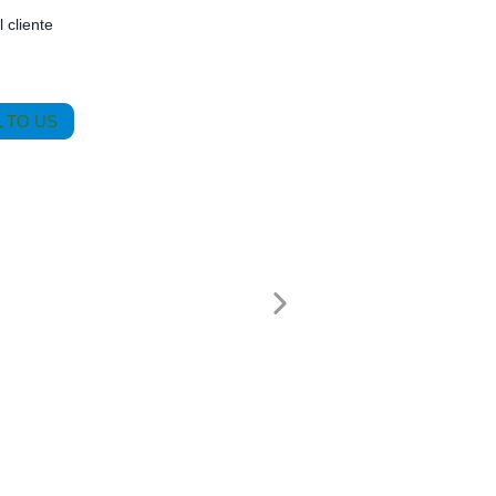
 cliente
 TO US