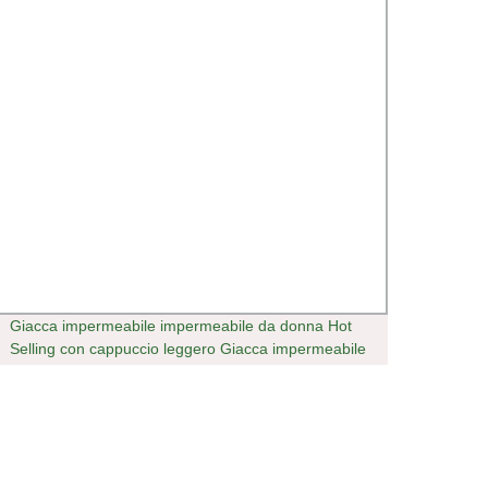
Giacca impermeabile impermeabile da donna Hot
Imper
Selling con cappuccio leggero Giacca impermeabile
imper
imper
imper
imper