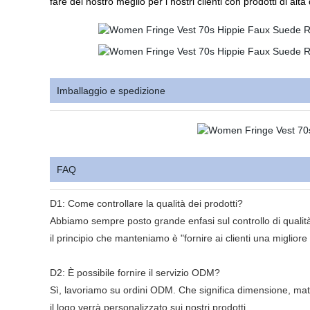
fare del nostro meglio per i nostri clienti con prodotti di alta 
Imballaggio e spedizione
FAQ
D1: Come controllare la qualità dei prodotti?
Abbiamo sempre posto grande enfasi sul controllo di qualità 
il principio che manteniamo è "fornire ai clienti una migliore
D2: È possibile fornire il servizio ODM?
Sì, lavoriamo su ordini ODM. Che significa dimensione, mater
il logo verrà personalizzato sui nostri prodotti.