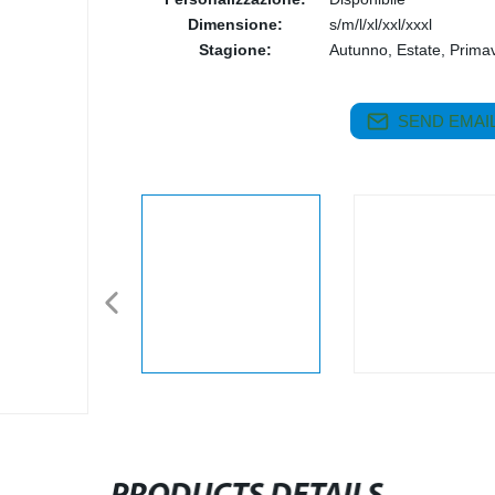
Dimensione:
s/m/l/xl/xxl/xxxl
Stagione:
Autunno, Estate, Prima
SEND EMAIL