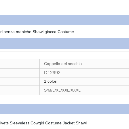
girl senza maniche Shawl giacca Costume
Cappello del secchio
D12992
1 colori
S/M/L/XL/XXL/XXXL