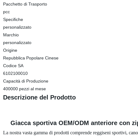
Pacchetto di Trasporto
pcc
Specifiche
personalizzato
Marchio
personalizzato
Origine
Repubblica Popolare Cinese
Codice SA
6102100010
Capacità di Produzione
400000 pezzi al mese
Descrizione del Prodotto
Giacca sportiva OEM/ODM anteriore con zip F
La nostra vasta gamma di prodotti comprende reggiseni sportivi, canot