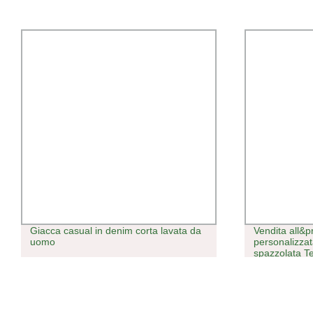
Giacca casual in denim corta lavata da
Vendita all&p
uomo
personalizza
spazzolata T
in fibra di fe
cappuccio, Ab