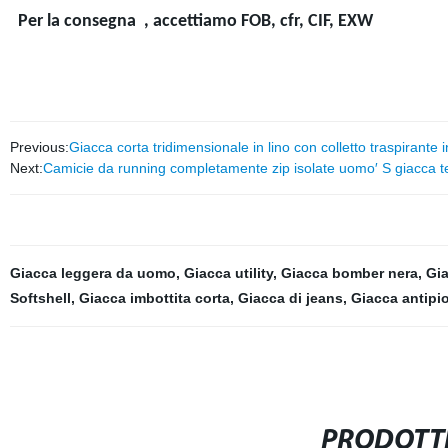
Per la consegna , accettiamo FOB, cfr, CIF, EXW
Previous:
Giacca corta tridimensionale in lino con colletto traspirante 
Next:
Camicie da running completamente zip isolate uomo′ S giacca te
Giacca leggera da uomo
,
Giacca utility
,
Giacca bomber nera
,
Gia
Softshell
,
Giacca imbottita corta
,
Giacca di jeans
,
Giacca antipio
PRODOTTI