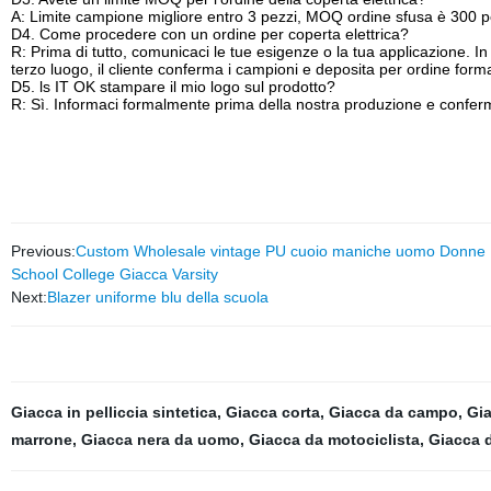
A: Limite campione migliore entro 3 pezzi, MOQ ordine sfusa è 300 p
D4. Come procedere con un ordine per coperta elettrica?
R: Prima di tutto, comunicaci le tue esigenze o la tua applicazione. In
terzo luogo, il cliente conferma i campioni e deposita per ordine for
D5. ls IT OK stampare il mio logo sul prodotto?
R: Sì. Informaci formalmente prima della nostra produzione e conferm
Previous:
Custom Wholesale vintage PU cuoio maniche uomo Donne B
School College Giacca Varsity
Next:
Blazer uniforme blu della scuola
Giacca in pelliccia sintetica
,
Giacca corta
,
Giacca da campo
,
Gi
marrone
,
Giacca nera da uomo
,
Giacca da motociclista
,
Giacca d