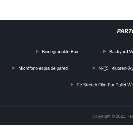
PART
Biodegradable Box
Backyard W
Micrófono espía de pared
N-[(9H-fluoren-9-
Pe Stretch Film For Pallet W
Copyright © 2021 Heb