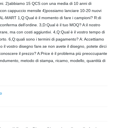
rdini. 2)abbiamo 15 QCS con una media di 10 anni di
a con cappuccio mensile 4)possiamo lanciare 10-20 nuovi
-MART 1,Q:Qual è il momento di fare i campioni? R:di
conferma dell'ordine. 3,D:Qual è il tuo MOQ? A:il nostro
re, ma con costi aggiuntivi. 4,Q:Qual è il vostro tempo di
rto. 6,Q:quali sono i termini di pagamento? A: Accettiamo
il vostro disegno fare.se non avete il disegno, potete dirci
e conoscere il prezzo? A:Price è il problema più preoccupante
i indumento, metodo di stampa, ricamo, modello, quantità di
mo