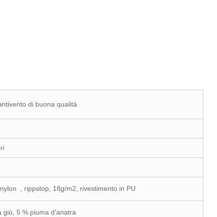
ntivento di buona qualità
ori
ylon , rippstop, 18g/m2, rivestimento in PU
 giù, 5 % piuma d'anatra