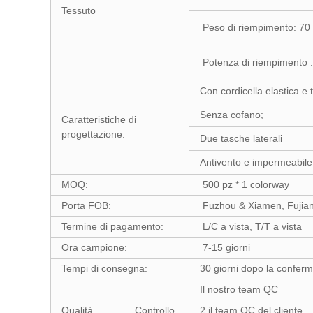
Tessuto
Peso di riempimento: 70 
Potenza di riempimento 
Con cordicella elastica e 
Senza cofano;
Caratteristiche di
progettazione:
Due tasche laterali
Antivento e impermeabil
MOQ:
500 pz * 1 colorway
Porta FOB:
Fuzhou & Xiamen, Fujian
Termine di pagamento:
L/C a vista, T/T a vista
Ora campione:
7-15 giorni
Tempi di consegna:
30 giorni dopo la confer
Il nostro team QC
Qualità Controllo
2.il team QC del cliente