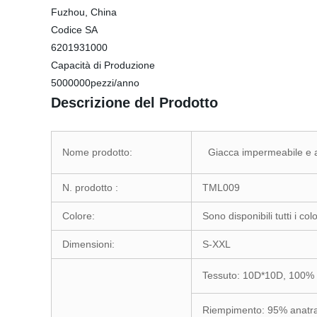
Fuzhou, China
Codice SA
6201931000
Capacità di Produzione
5000000pezzi/anno
Descrizione del Prodotto
Nome prodotto:
Giacca impermeabile e a
N. prodotto :
TML009
Colore:
Sono disponibili tutti i col
Dimensioni:
S-XXL
Tessuto: 10D*10D, 100% n
Riempimento: 95% anatra