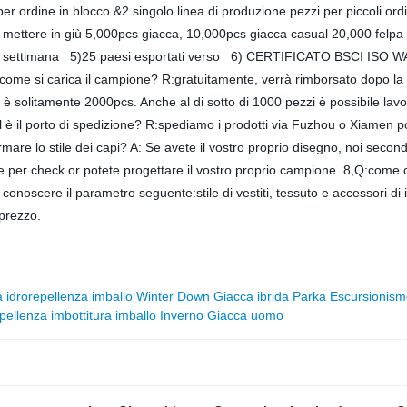
per ordine in blocco &2 singolo linea di produzione pezzi per piccoli o
o mettere in giù 5,000pcs giacca, 10,000pcs giacca casual 20,000 felp
a settimana 5)25 paesi esportati verso 6) CERTIFICATO BSCI ISO WAL
Q:come si carica il campione? R:gratuitamente, verrà rimborsato dopo la 
litamente 2000pcs. Anche al di sotto di 1000 pezzi è possibile lavora
 è il porto di spedizione? R:spediamo i prodotti via Fuzhou o Xiamen po
e lo stile dei capi? A: Se avete il vostro proprio disegno, noi secondo 
pione per check.or potete progettare il vostro proprio campione. 8,Q:com
conoscere il parametro seguente:stile di vestiti, tessuto e accessori d
 prezzo.
ca idrorepellenza imballo Winter Down Giacca ibrida Parka Escursionis
pellenza imbottitura imballo Inverno Giacca uomo