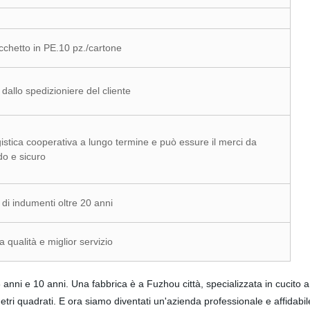
cchetto in PE.10 pz./cartone
allo spedizioniere del cliente
istica cooperativa a lungo termine e può essure il merci da
o e sicuro
 di indumenti oltre 20 anni
 qualità e miglior servizio
i e 10 anni. Una fabbrica è a Fuzhou città, specializzata in cucito a m
metri quadrati. E ora siamo diventati un'azienda professionale e affidab