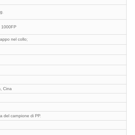
g.
: 1000FP
tappo nel collo;
e
, Cina
ma del campione di PP.