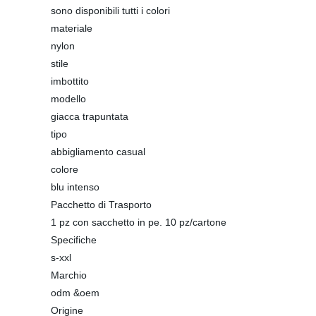
sono disponibili tutti i colori
materiale
nylon
stile
imbottito
modello
giacca trapuntata
tipo
abbigliamento casual
colore
blu intenso
Pacchetto di Trasporto
1 pz con sacchetto in pe. 10 pz/cartone
Specifiche
s-xxl
Marchio
odm &oem
Origine