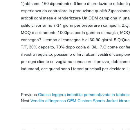
1)abbiamo 160 dipendenti e 6 linee di produzione effidenti 
esperienza da controllare la produzione qualità 3)possiam
articoli ogni mese e renderizzare Un ODM campiona in un
solito ci vorranno 7-14 giorni per preparare i campioni. 2,
MOQ è solitamente 1000pcs.per la gamma di maglia, MOQ è so
consegna? Il tempo di consegna è di 60-90 giorni. 5,Q:Qual
T/T, 30% deposito, 70% dopo copia di B/L. 7,Q:come confermar
il vostro requisito, possiamo offrirvi alcuni vestiti di cam
per ogni cliente.se vogliamo conoscere il prezzo, dobbiamo 
indumenti, ecc.questi sono i fattori principali per decidere il
Previous:
Giacca leggera imbottita personalizzata in fabbri
Next:
Vendita all′ingrosso OEM Custom Sports Jacket idrore