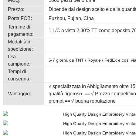
MOQ:
1000 pezzi per ordine
Prezzo:
Dipende dal design scelto e dalla quanti
Porta FOB:
Fuzhou, Fujian, Cina
Termine di
1,L/C a vista 2,30% TT come deposito,70%
pagamento:
Modalità di
spedizione:
Ora
5-7 giorni, da TNT / Royale / FedEx e così vi
campione:
Tempi di
consegna:
√
specializzata in Abbigliamento oltre 15 
Vantaggio:
qualità rigoroso == √ Prezzo competiti
prompt == √ buona reputazione