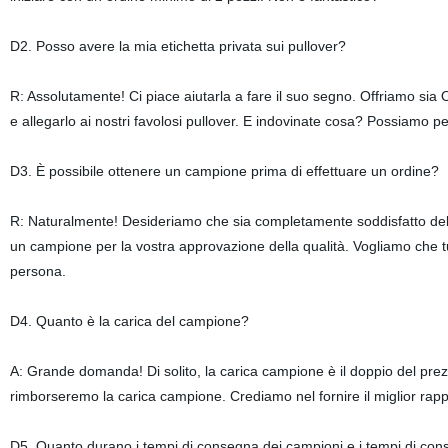
D2. Posso avere la mia etichetta privata sui pullover?
R: Assolutamente! Ci piace aiutarla a fare il suo segno. Offriamo si
e allegarlo ai nostri favolosi pullover. E indovinate cosa? Possiamo p
D3. È possibile ottenere un campione prima di effettuare un ordine?
R: Naturalmente! Desideriamo che sia completamente soddisfatto del s
un campione per la vostra approvazione della qualità. Vogliamo che tu 
persona.
D4. Quanto è la carica del campione?
A: Grande domanda! Di solito, la carica campione è il doppio del prezz
rimborseremo la carica campione. Crediamo nel fornire il miglior rapp
D5. Quanto durano i tempi di consegna dei campioni e i tempi di co