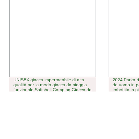
UNISEX giacca impermeabile di alta
2024 Parka ri
qualità per la moda giacca da pioggia
da uomo in pe
funzionale Softshell Camping Giacca da
imbottita in 
sci escursionistica con cappuccio