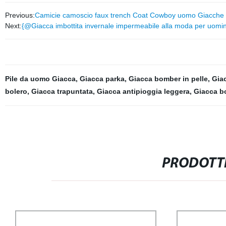
Previous:
Camicie camoscio faux trench Coat Cowboy uomo Giacche i
Next:
{@Giacca imbottita invernale impermeabile alla moda per uomin
Pile da uomo Giacca
,
Giacca parka
,
Giacca bomber in pelle
,
Gia
bolero
,
Giacca trapuntata
,
Giacca antipioggia leggera
,
Giacca b
PRODOTTI