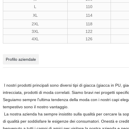
L
110
XL
114
2XL
118
3XL
122
4XL
126
Profilo aziendale
I nostri prodotti principali sono diversi tipi di giacca (giacca in PU, g
intrecciata, prodotti di moda correlati. Siamo bravi nei progetti specifi
Seguiamo sempre l'ultima tendenza della moda con i nostri capi elegant
tempestivo sono il nostro vantaggio.
La nostra azienda ha sempre insistito sulla qualità per cercare la sopr
di qualità per soddisfare le esigenze dei consumatori. Onestà e credit
benvenuto a tutti i campi di amici per visitare la nostra azienda e n