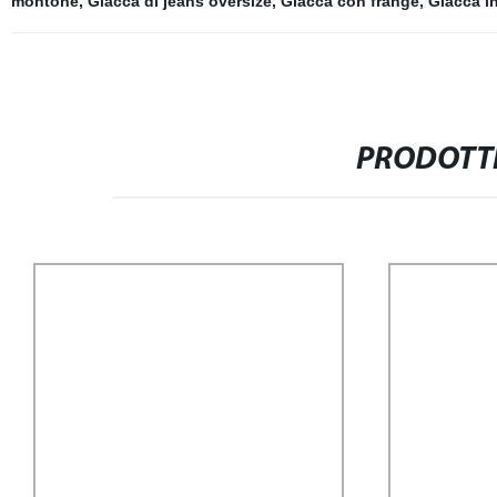
montone
,
Giacca di jeans oversize
,
Giacca con frange
,
Giacca in
PRODOTTI