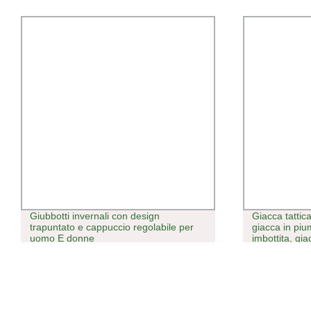
Giubbotti invernali con design
Giacca tatti
trapuntato e cappuccio regolabile per
giacca in pi
uomo E donne
imbottita, gi
giacca con mo
esterno con 