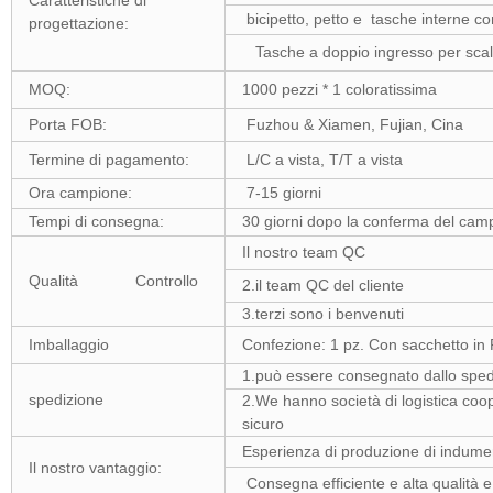
Caratteristiche di
bicipetto, petto e tasche interne co
progettazione:
Tasche a doppio ingresso per sca
MOQ:
1000 pezzi * 1 coloratissima
Porta FOB:
Fuzhou & Xiamen, Fujian, Cina
Termine di pagamento:
L/C a vista, T/T a vista
Ora campione:
7-15 giorni
Tempi di consegna:
30 giorni dopo la conferma del cam
Il nostro team QC
Qualità Controllo
2.il team QC del cliente
3.terzi sono i benvenuti
Imballaggio
Confezione: 1 pz. Con sacchetto in 
1.può essere consegnato dallo spedi
spedizione
2.We hanno società di logistica coo
sicuro
Esperienza di produzione di indume
Il nostro vantaggio:
Consegna efficiente e alta qualità e 