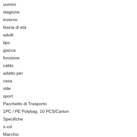
uomini
stagione
inverno
fascia di età
adulti
tipo
giacca
funzione
caldo
adatto per
casa
stile
sport
Pacchetto di Trasporto
1PC / PE Polybag. 10 PCS/Carton
Specifiche
s-xxl
Marchio