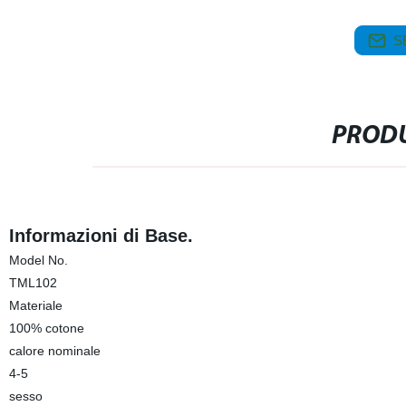
S
PRODU
Informazioni di Base.
Model No.
TML102
Materiale
100% cotone
calore nominale
4-5
sesso