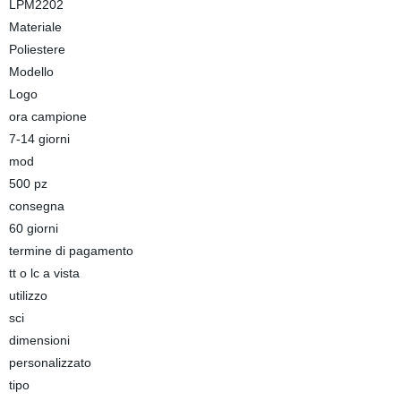
LPM2202
Materiale
Poliestere
Modello
Logo
ora campione
7-14 giorni
mod
500 pz
consegna
60 giorni
termine di pagamento
tt o lc a vista
utilizzo
sci
dimensioni
personalizzato
tipo