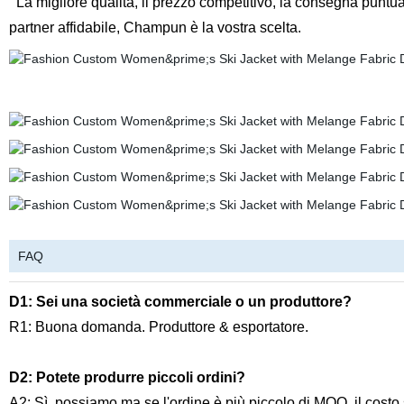
La migliore qualità, il prezzo competitivo, la consegna puntu
partner affidabile, Champun è la vostra scelta.
FAQ
D1: Sei una società commerciale o un produttore?
R1: Buona domanda. Produttore & esportatore.
D2
: Potete produrre piccoli ordini?
A2: Sì, possiamo.ma se l'ordine è più piccolo di MOQ, il costo s