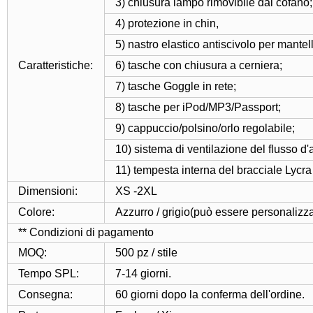
3) chiusura lampo rimovibile dal cofano;
4) protezione in chin,
5) nastro elastico antiscivolo per mantel
Caratteristiche:
6) tasche con chiusura a cerniera;
7) tasche Goggle in rete;
8) tasche per iPod/MP3/Passport;
9) cappuccio/polsino/orlo regolabile;
10) sistema di ventilazione del flusso d'a
11) tempesta interna del bracciale Lycra 
Dimensioni:
XS -2XL
Colore:
Azzurro / grigio(può essere personalizza
** Condizioni di pagamento
MOQ:
500 pz / stile
Tempo SPL:
7-14 giorni.
Consegna:
60 giorni dopo la conferma dell'ordine.