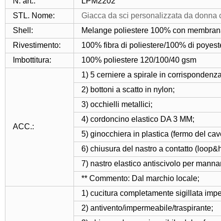
N. art.:
LPM2202
STL. Nome:
Giacca da sci personalizzata da donna 
Shell:
Melange poliestere 100% con membra
Rivestimento:
100% fibra di poliestere/100% di poyeste
Imbottitura:
100% poliestere 120/100/40 gsm
1) 5 cerniere a spirale in corrispondenza
2) bottoni a scatto in nylon;
3) occhielli metallici;
4) cordoncino elastico DA 3 MM;
ACC.:
5) ginocchiera in plastica (fermo del ca
6) chiusura del nastro a contatto (loop&
7) nastro elastico antiscivolo per mannari
** Commento: Dal marchio locale;
1) cucitura completamente sigillata imp
2) antivento/impermeabile/traspirante;