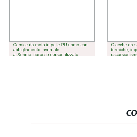
Camice da moto in pelle PU uomo con
Giacche da sc
abbigliamento invernale
termiche, im
all&prime;ingrosso personalizzato
escursionism
Giacca da esterno per uomo
e sci sulla ne
CO