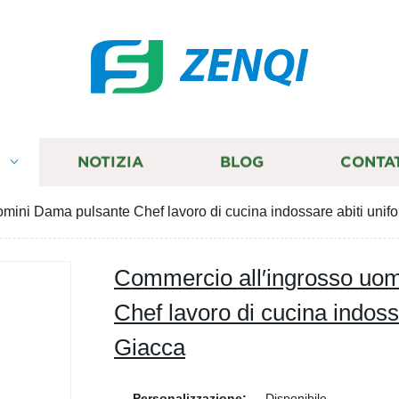
ZENQI
I
NOTIZIA
BLOG
CONTA
mini Dama pulsante Chef lavoro di cucina indossare abiti unif
Commercio all′ingrosso uo
Chef lavoro di cucina indoss
Giacca
Personalizzazione:
Disponibile