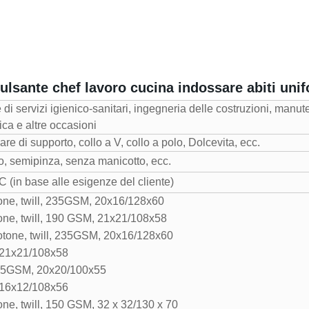
lsante chef lavoro cucina indossare abiti uni
di servizi igienico-sanitari, ingegneria delle costruzioni, manu
ica e altre occasioni
are di supporto, collo a V, collo a polo, Dolcevita, ecc.
o, semipinza, senza manicotto, ecc.
 (in base alle esigenze del cliente)
tone, twill, 235GSM, 20x16/128x60
one, twill, 190 GSM, 21x21/108x58
otone, twill, 235GSM, 20x16/128x60
 21x21/108x58
 185GSM, 20x20/100x55
 16x12/108x56
ne, twill, 150 GSM, 32 x 32/130 x 70