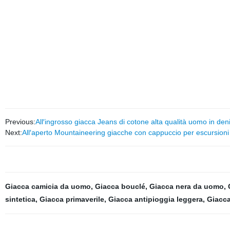
Previous:
All′ingrosso giacca Jeans di cotone alta qualità uomo in 
Next:
All′aperto Mountaineering giacche con cappuccio per escursioni a 
Giacca camicia da uomo
,
Giacca bouclé
,
Giacca nera da uomo
,
sintetica
,
Giacca primaverile
,
Giacca antipioggia leggera
,
Giacc