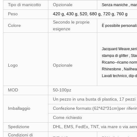
Tipo di manicotto
Opzionale
Senza maniche , man
Peso
420 g, 430 g, 520, 680 g, 720 g, 760 g
Secondo le proprie
Colore
È possibile personali
esigenze
Jacquard
Weave,serigr
stampa di glitter , St
Ricamo--ricamo norma
Logo
Opzionale
Rhinestone , Nailhead
Lavati technico, dip-
MOD
50-100pz
Un pezzo in una busta di plastica, 17 pezzi 
Imballaggio
Confezione formato:(62*42*31cm)per rifer
Come richiesto
Spedizione
DHL, EMS, FedEx, TNT, via mare o via aer
Condizioni di