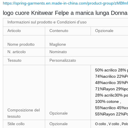
https://spring-garments.en.made-in-china.com/product-group/zMBf
logo cuore Knitwear Felpe a manica lunga Donna
Informazioni sul prodotto e Condizioni d'uso
Articolo
Contenuto
Opzionale
Nome prodotto
Maglione
N. articolo
Nominato
Tessuto
Personalizzato
50% acrilico 28% 
74%acrilico 22%P
48%acrilico 35%P
71%Rayon 29%poli
28% acrilic30% po
100% cotone ,
55%acrilico 45%co
Composizione del
Opzionale
55%Rayon 22%Pol
tessuto
Stile collo
Opzionale
O collo , V collo , Pol